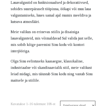
Lauavalgustid on funktsionaalsed ja dekoratiivsed,
sobides suurepäraselt tööpinna, öökapi või muu laua
valgustamiseks, luues samal ajal ruumis meeldiva ja
kutsuva atmosfääri.
Meie valikus on erinevas stiilis ja disainiga
lauavalgusteid, mis võimaldavad Sul valida just selle,
mis sobib kõige paremini Sinu kodu või kontori
interjööriga.
Olgu Sinu eelistuseks kaasaegne, klassikaline,
industriaalne või skandinaavialik stiil, meie valikust
leiad midagi, mis täiustab Sinu kodu ning vastab Sinu
maitsele ja stiilile.
Sorteeritud
Kuvatakse 1–16 tulemust 108-st