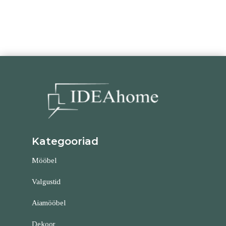
Kategooriad
Mööbel
Valgustid
Aiamööbel
Dekoor