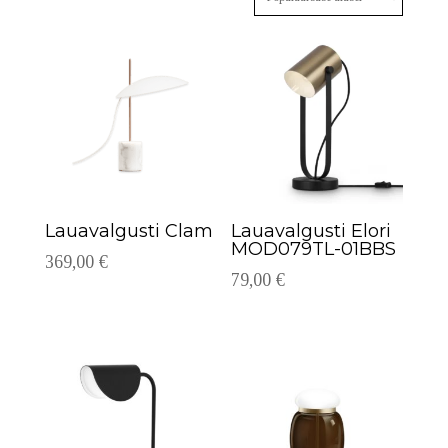
populaarsuse
järgi
Lauavalgusti Clam
Lauavalgusti Elori
MOD079TL-01BBS
369,00
€
79,00
€