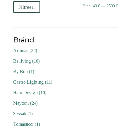
Minima
Maksim
Hind:
40 €
—
2500 €
Filtreeri
hind
hind
Bränd
Aromas
(24)
Bs.living
(10)
By Boo
(1)
Castro Lighting
(11)
Halo Design
(10)
Maytoni
(24)
Sessak
(1)
Tomasucci
(1)