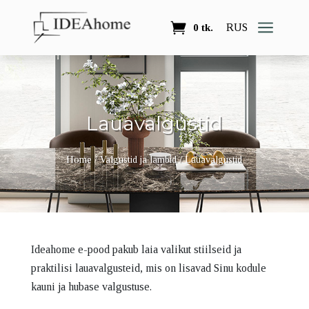
a
RUS
0 tk.
Lauavalgustid
Home
/
Valgustid ja lambid
/ Lauavalgustid
Ideahome e-pood pakub laia valikut stiilseid ja
praktilisi lauavalgusteid, mis on lisavad Sinu kodule
kauni ja hubase valgustuse.