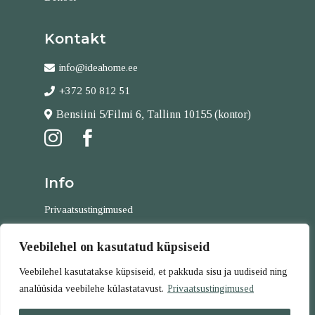
Kontakt
info@ideahome.ee
+372 50 812 51
Bensiini 5/Filmi 6, Tallinn 10155 (kontor)


Info
Privaatsustingimused
Tellimistingimused
Veebilehel on kasutatud küpsiseid
Kontakt
Veebilehel kasutatakse küpsiseid, et pakkuda sisu ja uudiseid ning
analüüsida veebilehe külastatavust.
Privaatsustingimused