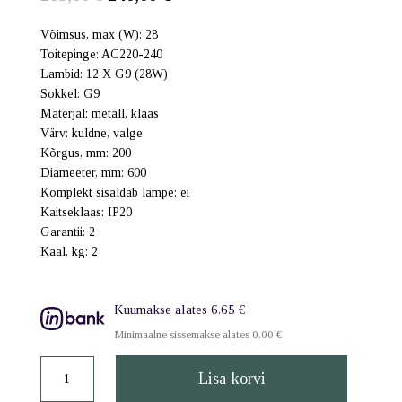
hind
hind
Võimsus, max (W): 28
oli:
on:
Toitepinge:
AC220-240
283,00 €.
240,00 €.
Lambid:
12 X G9 (28W)
Sokkel:
G9
Materjal: metall, klaas
Värv: kuldne, valge
Kõrgus, mm:
200
Diameeter, mm: 600
Komplekt sisaldab lampe: ei
Kaitseklaas:
IP20
Garantii:
2
Kaal, kg: 2
Kuumakse alates 6.65 €
Minimaalne sissemakse alates 0.00 €
Laevalgusti
Lisa korvi
Dallas