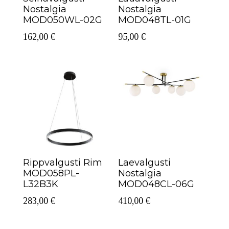
Nostalgia
Nostalgia
MOD050WL-02G
MOD048TL-01G
162,00
€
95,00
€
Rippvalgusti Rim
Laevalgusti
MOD058PL-
Nostalgia
L32B3K
MOD048CL-06G
283,00
€
410,00
€