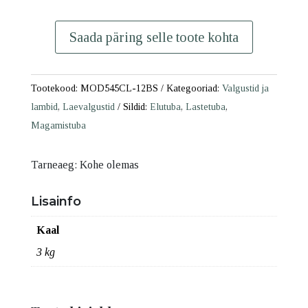
MOD545CL-
12BS
Saada päring selle toote kohta
kogus
Tootekood:
MOD545CL-12BS
Kategooriad:
Valgustid ja
lambid
,
Laevalgustid
Sildid:
Elutuba
,
Lastetuba
,
Magamistuba
Tarneaeg: Kohe olemas
Lisainfo
Kaal
3 kg