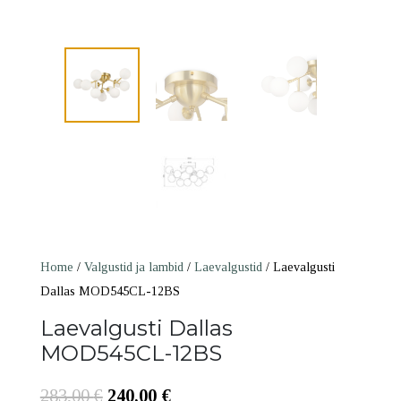
Home
/
Valgustid ja lambid
/
Laevalgustid
/ Laevalgusti
Dallas MOD545CL-12BS
Laevalgusti Dallas
MOD545CL-12BS
Algne
Praegune
283,00
€
240,00
€