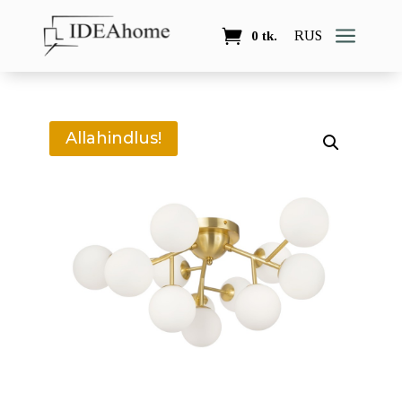
a
RUS
0 tk.
Allahindlus!