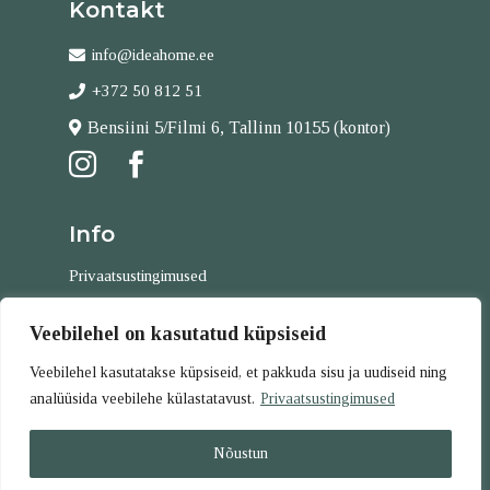
Kontakt
info@ideahome.ee
+372 50 812 51
Bensiini 5/Filmi 6, Tallinn 10155 (kontor)


Info
Privaatsustingimused
Tellimistingimused
Veebilehel on kasutatud küpsiseid
Kontakt
Veebilehel kasutatakse küpsiseid, et pakkuda sisu ja uudiseid ning
analüüsida veebilehe külastatavust.
Privaatsustingimused
Copyright © 2026 all rights reserved
Nõustun